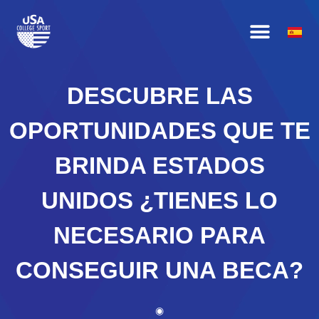
Ir
CÓMO FUNCIONA
SOBRE NOSOTROS
HAZTE AFILIADO
al
contenido
DESCUBRE LAS
OPORTUNIDADES QUE TE
BRINDA ESTADOS
UNIDOS ¿TIENES LO
NECESARIO PARA
CONSEGUIR UNA BECA?
◉