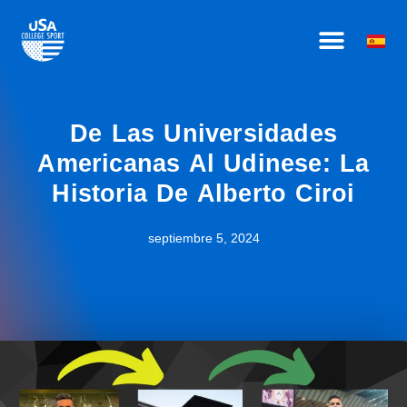
Ir
CÓMO FUNCIONA
SOBRE NOSOTROS
HAZTE AFILIADO
al
contenido
De Las Universidades
Americanas Al Udinese: La
Historia De Alberto Ciroi
septiembre 5, 2024