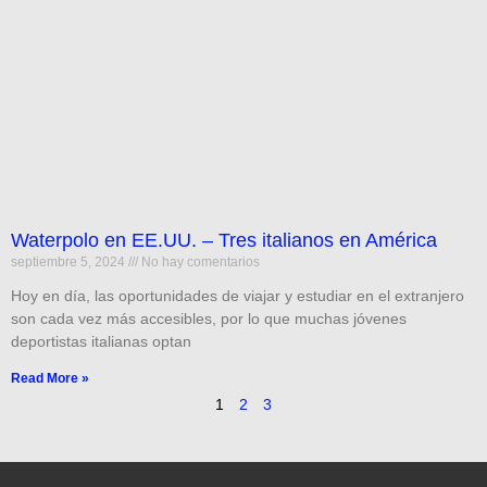
Waterpolo en EE.UU. – Tres italianos en América
septiembre 5, 2024
No hay comentarios
Hoy en día, las oportunidades de viajar y estudiar en el extranjero
son cada vez más accesibles, por lo que muchas jóvenes
deportistas italianas optan
Read More »
1
2
3