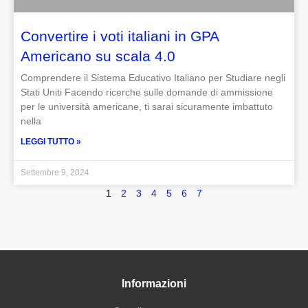
Convertire i voti italiani in GPA
Americano su scala 4.0
Comprendere il Sistema Educativo Italiano per Studiare negli
Stati Uniti Facendo ricerche sulle domande di ammissione
per le università americane, ti sarai sicuramente imbattuto
nella
LEGGI TUTTO »
Settembre 9, 2024
1
2
3
4
5
6
7
Informazioni