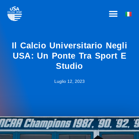
Vai
COME FUNZIONA
CHI SIAMO
DIVENTA AFFILIATO
al
contenuto
Il Calcio Universitario Negli
USA: Un Ponte Tra Sport E
Studio
Luglio 12, 2023