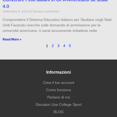
4.0
Settembre 9, 2024
Nessun commento
Comprendere il Sistema Educativo Italiano per Studiare negli Stati
Uniti Facendo ricerche sulle domande di ammissione per le
università americane, ti sarai sicuramente imbattuto nella
Read More »
1
2
3
4
5
Informazioni
Crea il tuo account
Come funziona
Parlano di noi
Giocatori Usa College Sport
BLOG