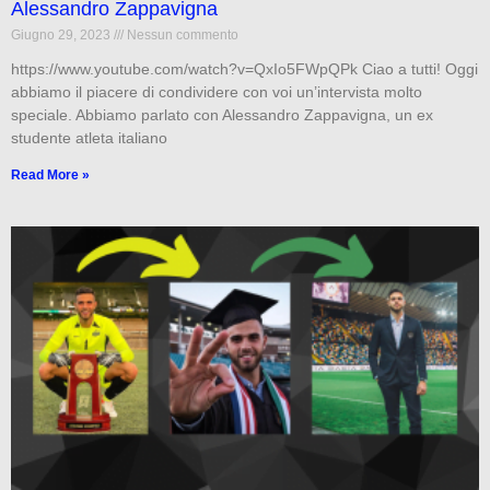
Alessandro Zappavigna
Giugno 29, 2023
Nessun commento
https://www.youtube.com/watch?v=QxIo5FWpQPk Ciao a tutti! Oggi
abbiamo il piacere di condividere con voi un’intervista molto
speciale. Abbiamo parlato con Alessandro Zappavigna, un ex
studente atleta italiano
Read More »