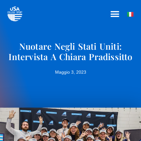
Vai
COME FUNZIONA
CHI SIAMO
DIVENTA AFFILIATO
al
contenuto
Nuotare Negli Stati Uniti:
Intervista A Chiara Pradissitto
Maggio 3, 2023