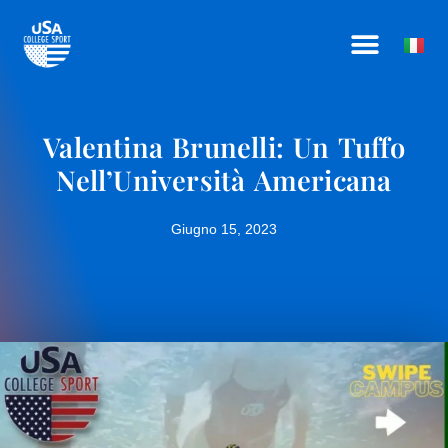
Vai
COME FUNZIONA
CHI SIAMO
DIVENTA AFFILIATO
al
contenuto
Valentina Brunelli: Un Tuffo
Nell’Università Americana
Giugno 15, 2023